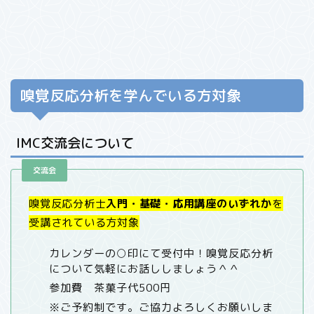
嗅覚反応分析を学んでいる方対象
IMC交流会について
交流会
嗅覚反応分析士
入門・基礎・応用講座のいずれか
を
受講されている方対象
カレンダーの○印にて受付中！嗅覚反応分析
について気軽にお話ししましょう＾＾
参加費 茶菓子代500円
※ご予約制です。ご協力よろしくお願いしま