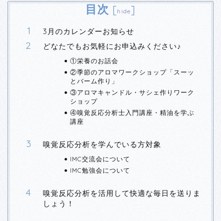
目次
[
]
hide
3月のカレンダーお知らせ
どなたでもお気軽にお申込みください♪
①栄養のお話会
②季節のアロマワークショップ「スーッ
とバーム作り」
③アロマキャンドル・サシェ作りワーク
ショップ
④嗅覚反応分析士入門講座・精油を学ぶ
講座
嗅覚反応分析を学んでいる方対象
IMC交流会について
IMC勉強会について
嗅覚反応分析を活用して快適な毎日を送りま
しょう！