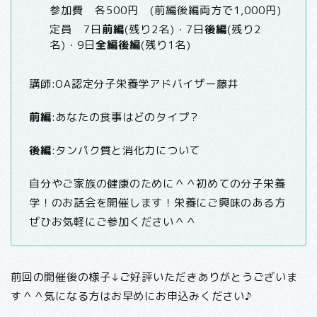
参加費 各500円 (前編後編両方で1,000円)
定員 7日
前編
(残り2名)・7日
後編
(残り2
名)・9日
全編後編
(残り1名)
講師:OA認定分子栄養学アドバイザー藤井
前編
:あなたの食事はどのタイプ？
後編
:タンパク質と消化力について
自分やご家族の健康のために＾＾初めての分子栄養
学！のお話会を開催します！栄養にご興味のある方
ぜひお気軽にご参加ください＾＾
前回の開催後の様子↓ご好評いただきありがとうございま
す＾＾気になる方はお早めにお申込みください♪