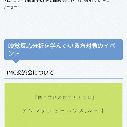
れたい方は
募集中のIMC体験会
にぜひご参加ください
(⌒∇⌒)
嗅覚反応分析を学んでいる方対象のイベ
ント
IMC交流会について