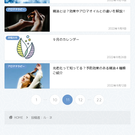
2022年9月19日
アロマテラピー
精油とは？効果やアロマオイルとの違いを解説！
2022年9月9日
お知らせ
９月のカレンダー
2022年8月26日
アロマテラピー
光老化って知ってる？予防効果のある精油４種類
ご紹介
2022年8月12日
...
...
1
10
11
12
22
HOME
投稿者：ル・ネ